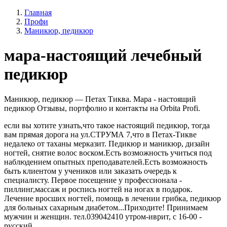
Главная
Профи
Маникюр, педикюр
мара-настоящий лечебный
педикюр
Маникюр, педикюр — Петах Тиква. Мара - настоящий
педикюр Отзывы, портфолио и контакты на Orbita Profi.
если вы хотите узнать,что такое настоящий педикюр, тогда
вам прямая дорога на ул.СТРУМА 7,что в Петах-Тикве
недалеко от таханы мерказит. Педикюр и маникюр, дизайн
ногтей, снятие волос воском.Есть возможность учиться под
наблюдением опытных преподавателей.Есть возможность
быть клиентом у учеников или заказать очередь к
специалисту. Первое посещение у профессионала -
пиллинг,массаж и роспись ногтей на ногах в подарок.
Лечение вросших ногтей, помощь в лечении грибка, педикюр
для больных сахарным диабетом...Приходите! Принимаем
мужчин и женщин. тел.039042410 утром-иврит, с 16-00 -
русский.