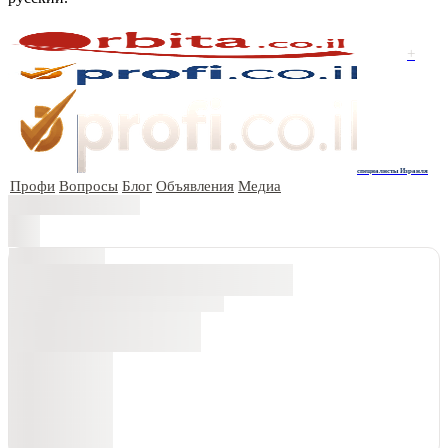
+
специалисты Израиля
Профи
Вопросы
Блог
Объявления
Медиа