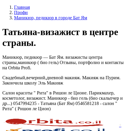
Главная
Профи
Маникюр, педикюр в городе Бат Ям
Татьяна-визажист в центре
страны.
Маникюр, педикюр — Бат Ям. визажисты центра
страны,маникюр ( био гель) Отзывы, портфолио и контакты
на Orbita Profi.
Свадебный,вечерний,дневной макияж. Макияж на Пурим.
Закончила школу Эль Макияж
Салон красоты " Рита" в Ришон ле Ционе. Парикмахер,
косметолог, визажист. Маникюр - био гель (био скальпчер и
др...) 0547994235 - Татьяна (Бат Ям) 0546581218 - салон "
Рита" ( Ришон ле Цион)
+