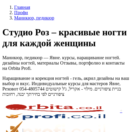
Главная
Профи
Маникюр, педикюр
Студио Роз – красивые ногти
для каждой женщины
Маникюр, педикюр — Явне. курсы, наращивание ногтей.
дизайны ногтей, материалы Отзывы, портфолио и контакты
на Orbita Profi.
Наращивание и корекция ногтей - гель, акрил дизайны на ваш
выбор и вкус. Индивидуальные курсы для мастеров Явне,
Реховот 054-4805744 בניית ציפורניים. מילוי - אקריל, ג'ל קישוטים
ציפורניים לפי בחירתך יבנה, רחובות
+