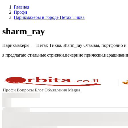
Главная
Профи
Парикмахеры в городе Петах Тиква
sharm_ray
Парикмахеры — Петах Тиква. sharm_ray Отзывы, портфолио и ко
я предлагаю стильные стрижки.вечерние прически.наращиван
Профи
Вопросы
Блог
Объявления
Медиа