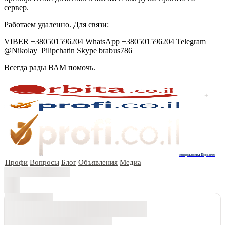
сервер.
Работаем удаленно. Для связи:
VIBER +380501596204 WhatsApp +380501596204 Telegram
@Nikolay_Pilipchatin Skype brabus786
Всегда рады ВАМ помочь.
+
специалисты Израиля
Профи
Вопросы
Блог
Объявления
Медиа