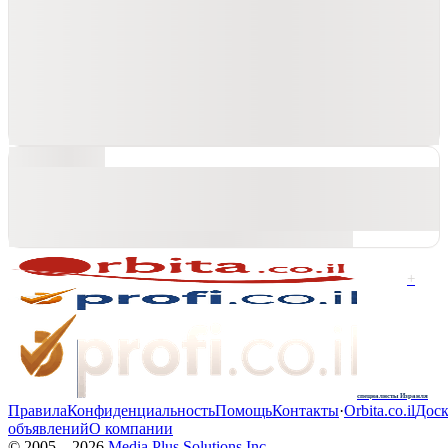
+
специалисты Израиля
Правила
Конфиденциальность
Помощь
Контакты
·
Orbita.co.il
Доск
объявлений
О компании
© 2005—
2026
Media Plus Solutions Inc