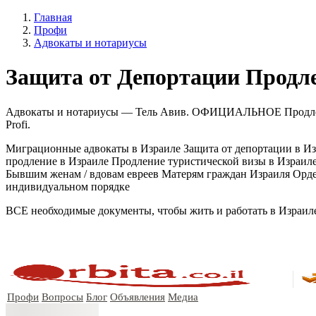
Главная
Профи
Адвокаты и нoтариусы
Защита от Депортации Продле
Адвокаты и нoтариусы — Тель Авив. ОФИЦИАЛЬНОЕ Продление 
Profi.
Миграционные адвокаты в Израиле Защита от депортации в Изр
продление в Израиле Продление туристической визы в Изр
Бывшим женам / вдовам евреев Матерям граждан Израиля Орд
индивидуальном порядке
ВСЕ необходимые документы, чтобы жить и работать в Израи
Профи
Вопросы
Блог
Объявления
Медиа