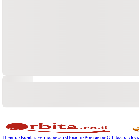
Правила
Конфиденциальность
Помощь
Контакты
·
Orbita.co.il
Доск