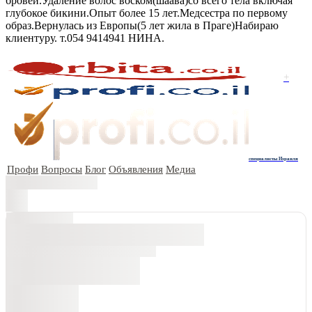
бровей.Удаление волос воском(шаава)со всего тела включая
глубокое бикини.Опыт более 15 лет.Медсестра по первому
образ.Вернулась из Европы(5 лет жила в Праге)Набираю
клиентуру. т.054 9414941 НИНА.
+
специалисты Израиля
Профи
Вопросы
Блог
Объявления
Медиа