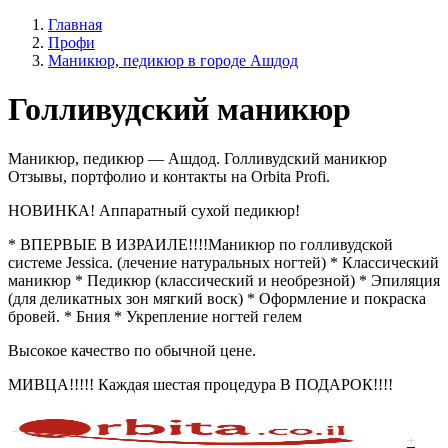
Главная
Профи
Маникюр, педикюр в городе Ашдод
Голливудский маникюр
Маникюр, педикюр — Ашдод. Голливудский маникюр
Отзывы, портфолио и контакты на Orbita Profi.
НОВИНКА! Аппаратный сухой педикюр!
* ВПЕРВЫЕ В ИЗРАИЛЕ!!!!Маникюр по голливудской
системе Jessica. (лечение натуральных ногтей) * Классический
маникюр * Педикюр (классический и необрезной) * Эпиляция
(для деликатных зон мягкий воск) * Оформление и покраска
бровей. * Бния * Укрепление ногтей гелем
Высокое качество по обычной цене.
МИВЦА!!!!! Каждая шестая процедура В ПОДАРОК!!!!
+