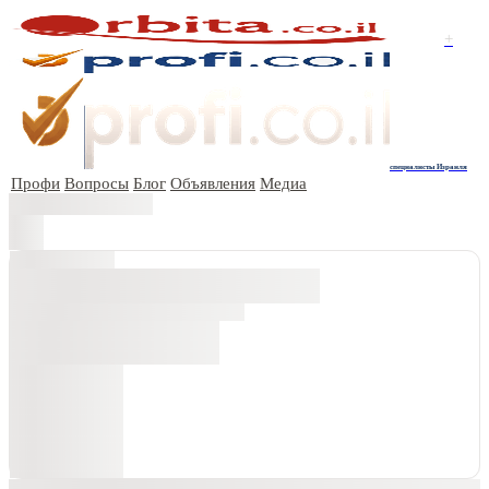
+
специалисты Израиля
Профи
Вопросы
Блог
Объявления
Медиа