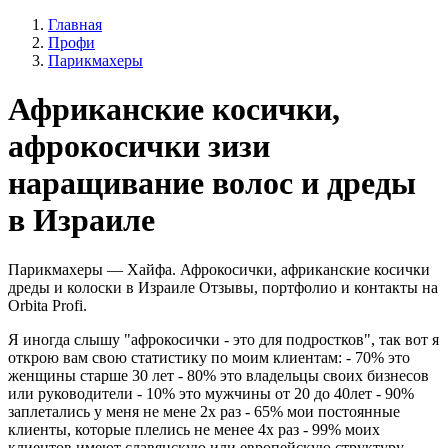
Главная
Профи
Парикмахеры
Африканские косички,
афрокосички зизи
наращивание волос и дреды
в Израиле
Парикмахеры — Хайфа. Афрокосички, африканские косички
дреды и колоски в Израиле Отзывы, портфолио и контакты на
Orbita Profi.
Я иногда слышу "афрокосички - это для подростков", так вот я
открою вам свою статистику по моим клиентам: - 70% это
женщины старше 30 лет - 80% это владельцы своих бизнесов
или руководители - 10% это мужчины от 20 до 40лет - 90%
заплетались у меня не мене 2х раз - 65% мои постоянные
клиенты, которые плелись не менее 4х раз - 99% моих
клиентов имеют славянскую или европейскую структуру