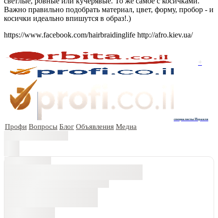
светлые, ровные или кучерявые. То же самое с косичками.
Важно правильно подобрать материал, цвет, форму, пробор - и
косички идеально впишутся в образ!.)
https://www.facebook.com/hairbraidinglife http://afro.kiev.ua/
+
специалисты Израиля
Профи
Вопросы
Блог
Объявления
Медиа