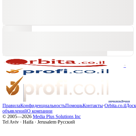
+
специалисты Израиля
Правила
Конфиденциальность
Помощь
Контакты
·
Orbita.co.il
Доск
объявлений
О компании
© 2005—
2026
Media Plus Solutions Inc
Tel Aviv · Haifa · Jerusalem
·
Русский