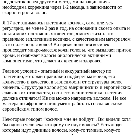
недостаток перед другими методами наращивания -
необходима коррекция через 1-2 месяца, в зависимости от
скорости роста волос.
Я 17 лет занимаюсь плетением косичек, сама плетусь
регулярно, не менее 2 раз в год, на основании своего опыта и
опыта моих постоянных клиентов, я могу сказать что
правильно заплетенные косички, с качественным материалом
- это полезно для волос! Во время ношения косичек
происходит микро-массаж кожи головы, что вызывает приток
крови, и снабжает волосы биологически активными
компонентами, что делает их крепче и здоровее.
Главное условие - опытный и аккуратный мастер по
плетению, который правильно подберет материал, его
количество и качество, в зависимости от структуры волос
клиента. Структура волос афро-америкинских и европейских/
славянских отличается, соответственно техника плетения
должна отличатся! Иначе можно навредить волосам. Не все
мастера по афроплетению умеют работать со славянским/
европейским типом волос.
Некоторые говорят “косички мне не пойдут”. Вы видели хотя
бы одного человека которому не идут волосы? Есть люди
которым идут длинные волосы, кому-то темные, кому-то