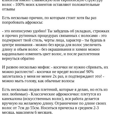
волос - 100% моих клиентов оставляют положительные
отзывы
Есть несколько причин, по которым стоит хотя бы раз
попробовать афрокосы:
- это неописуемо удобно! Ты забудешь об укладках, стрижках
и прочих рутинных процедурах связанных с волосами - это
подчеркнет твой стиль, черты лица, характер - ты будешь в
центре внимания - можно без вреда для волос увеличить
длину и обьем волос - без окрашивания и химии можно
кардинально изменить цвет волос, и после расплетения
вернуться обратно
И развею несколько мифов: - косички не нужно сбривать, их
можно расплести! - косички не вредят волосам! 90%
заплетались у меня не менее 2х раз, и подтверждают это! -
можно мыть голову, как обычные волосы
Есть несколько видов плетений, которые я делаю, но есть из
них любимые) - Классические афрокосички: плетутся из
канекалона (искусственных волос), вся работа делается
вручную на желаемую длину. Ограничение по длине своих
волос от 7см до 55см. Носиться прическа в среднем 2-3
месяца, максимум 6 месяцев.