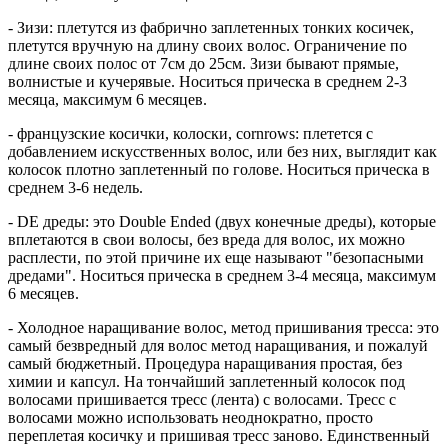
- Зизи: плетутся из фабрично заплетенных тонких косичек,
плетутся вручную на длину своих волос. Ограничение по
длине своих полос от 7см до 25см. Зизи бывают прямые,
волнистые и кучерявые. Носиться прическа в среднем 2-3
месяца, максимум 6 месяцев.
- французские косички, колоски, cornrows: плетется с
добавлением искусственных волос, или без них, выглядит как
колосок плотно заплетенный по голове. Носиться прическа в
среднем 3-6 недель.
- DE дреды: это Double Ended (двух конечные дреды), которые
вплетаются в свои волосы, без вреда для волос, их можно
расплести, по этой причине их еще называют "безопасными
дредами". Носиться прическа в среднем 3-4 месяца, максимум
6 месяцев.
- Холодное наращивание волос, метод пришивания тресса: это
самый безвредный для волос метод наращивания, и пожалуй
самый бюджетный. Процедура наращивания простая, без
химии и капсул. На тончайший заплетенный колосок под
волосами пришивается тресс (лента) с волосами. Тресс с
волосами можно использовать неоднократно, просто
переплетая косичку и пришивая тресс заново. Единственный