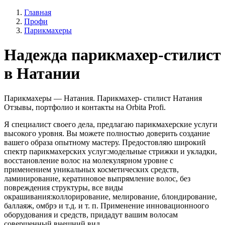
Главная
Профи
Парикмахеры
Надежда парикмахер-стилист
в Натании
Парикмахеры — Натания. Парикмахер- стилист Натания
Отзывы, портфолио и контакты на Orbita Profi.
Я специалист своего дела, предлагаю парикмахерские услуги
высокого уровня. Вы можете полностью доверить создание
вашего образа опытному мастеру. Предостовляю широкий
спектр парикмахерских услуг:модельные стрижки и укладки,
восстановление волос на молекулярном уровне с
применением уникальных косметических средств,
ламинирование, кератиновое выпрямление волос, без
повреждения структуры, все виды
окрашивания:коллорирование, мелирование, блондирование,
баллаяж, омбрэ и т.д. и т. п. Применение инновационноого
оборудования и средств, придадут вашим волосам
совершенный внешний вид.