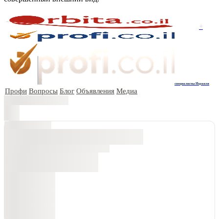
+
специалисты Израиля
Профи
Вопросы
Блог
Объявления
Медиа