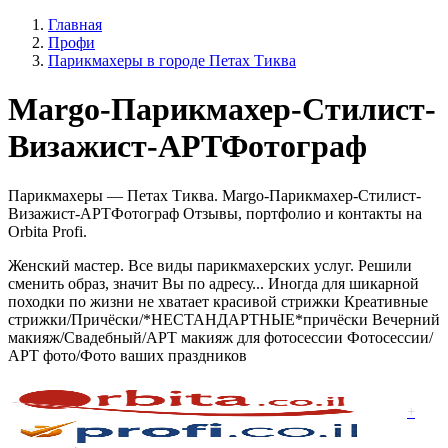
Главная
Профи
Парикмахеры в городе Петах Тиква
Margo-Парикмахер-Стилист-
Визажист-АРТФотограф
Парикмахеры — Петах Тиква. Margo-Парикмахер-Стилист-
Визажист-АРТФотограф Отзывы, портфолио и контакты на
Orbita Profi.
Женский мастер. Все виды парикмахерских услуг. Решили
сменить образ, значит Вы по адресу... Иногда для шикарной
походки по жизни не хватает красивой стрижки Креативные
стрижки/Причёски/*НЕСТАНДАРТНЫЕ*причёски Вечерний
макияж/Свадебный/АРТ макияж для фотосессии Фотосессии/
АРТ фото/Фото ваших праздников
+