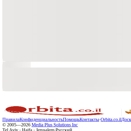
Правила
Конфиденциальность
Помощь
Контакты
·
Orbita.co.il
Доск
© 2005—
2026
Media Plus Solutions Inc
Tel Aviv · Haifa · Jerusalem
·
Русский