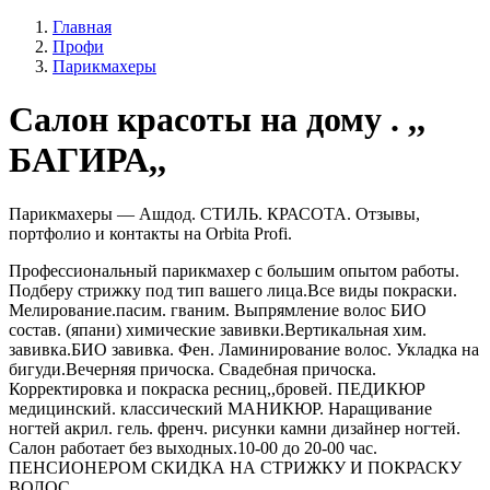
Главная
Профи
Парикмахеры
Салон красоты на дому . ,,
БАГИРА,,
Парикмахеры — Ашдод. СТИЛЬ. КРАСОТА. Отзывы,
портфолио и контакты на Orbita Profi.
Профессиональный парикмахер с большим опытом работы.
Подберу стрижку под тип вашего лица.Все виды покраски.
Мелирование.пасим. гваним. Выпрямление волос БИО
состав. (япани) химические завивки.Вертикальная хим.
завивка.БИО завивка. Фен. Ламинирование волос. Укладка на
бигуди.Вечерняя причоска. Свадебная причоска.
Корректировка и покраска ресниц,,бровей. ПЕДИКЮР
медицинский. классический МАНИКЮР. Наращивание
ногтей акрил. гель. френч. рисунки камни дизайнер ногтей.
Салон работает без выходных.10-00 до 20-00 час.
ПЕНСИОНЕРОМ СКИДКА НА СТРИЖКУ И ПОКРАСКУ
ВОЛОС.