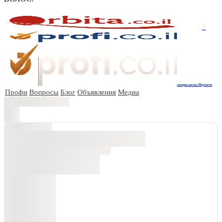
+
специалисты Израиля
Профи
Вопросы
Блог
Объявления
Медиа