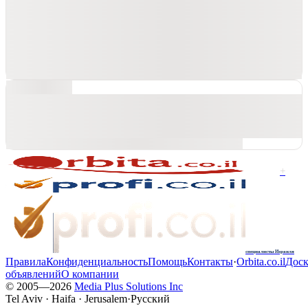
+
специалисты Израиля
Правила
Конфиденциальность
Помощь
Контакты
·
Orbita.co.il
Доск
объявлений
О компании
© 2005—
2026
Media Plus Solutions Inc
Tel Aviv · Haifa · Jerusalem
·
Русский