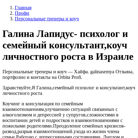
Главная
Профи
Персональные тренеры и коуч
Галина Лапидус- психолог и
семейный консультант,коуч
личностного роста в Израиле
Персональные тренеры и коуч — Хайфа. galinasemya Отзывы,
портфолио и контакты на Orbita Profi.
Здравствуйте,Я Галина,семейный психолог и консультант,коуч
личностного роста
Коучинг и консультация по семейным
взаимоотношениям,улучшению ситуаций связанных с
алкоголизмом и депрессией у супругов,сложностями в
воспитании детей и подростков и взаимоотношениями с
пожилыми родителями.Преодоление семейных кризисов-
развод,разрыв взаимоотношений.ухода из жизни члена
семьи.Работаю с депрессивными состояниями. Диплом и