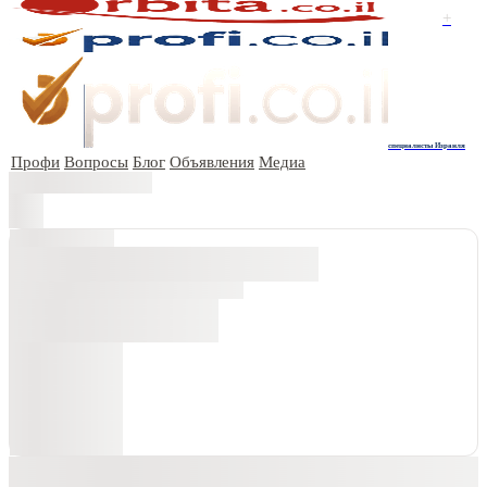
+
специалисты Израиля
Профи
Вопросы
Блог
Объявления
Медиа