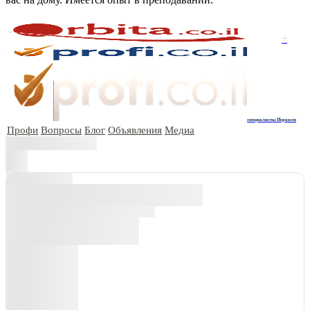
+
специалисты Израиля
Профи
Вопросы
Блог
Объявления
Медиа