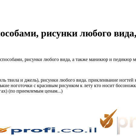
особами, рисунки любого вида
пособами, рисунки любого вида, а также маникюр и педикюр ме
иль твила и джель), рисунки любого вида. приклеивание ногтей 
енькие ноготочки с красивым рисунком к лету кто носит босоно
гах) (по приемлемым ценам...)