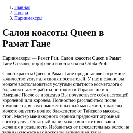
Главная
Профи
Парикмахеры
Салон коасоты Queen в
Рамат Гане
Парикмахеры — Рамат Ган. Салон коасоты Queen в Рамат
Гане Отзывы, портфолио и контакты на Orbita Profi.
Салон красоты Queen в Рамат Гане предоставляет огромное
количество услуг для своих посетителей. У нас в салоне вы
можете воспользоваться услугами опытного косметолога с
большим стажем работы не только в Израиле но и в
Америке.После ее процедур Вы почувствуете себя настоящей
королевой или королем. Полностью расслабиться после
трудового дня вам поможет опытный массажист, также вы
можете ощутить полное блаженство от Тайского массажа
стоп. Мастер маникюрного сервиса предложит огромный
спектр услуг. Опытный парикмахер воплатит все ваши
желания в реальность. Избавиться от нежелательных волос на
теле вы сможете как восковой депиляцией так и