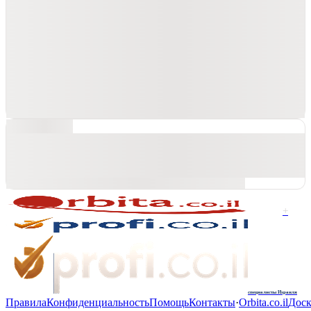
+
специалисты Израиля
Правила
Конфиденциальность
Помощь
Контакты
·
Orbita.co.il
Доск