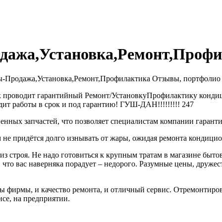
дажа,Установка,Ремонт,Проф
Продажа,Установка,Ремонт,Профилактика Отзывы, портфолио и к
проводит гарантийный Ремонт/УстановкуПрофилактику кондици
т работы в срок и под гарантию! ГУШ-ДАН!!!!!!!!! 247
енных запчастей, что позволяет специалистам компании гарант
 не придётся долго изнывать от жары, ожидая ремонта кондицион
 из строя. Не надо готовиться к крупным тратам в магазине быт
, что вас наверняка порадует – недорого. Разумные цены, дружес
ы фирмы, и качество ремонта, и отличный сервис. Отремонтиро
се, на предприятии.