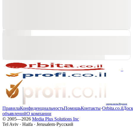
+
специалисты Израиля
Правила
Конфиденциальность
Помощь
Контакты
·
Orbita.co.il
Доск
объявлений
О компании
© 2005—
2026
Media Plus Solutions Inc
Tel Aviv · Haifa · Jerusalem
·
Русский