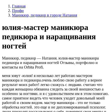
Главная
Профи
Маникюр, педикюр в городе Натания
юлия-мастер маникюра
педикюра и наращивания
ногтей
Маникюр, педикюр — Натания. юлия-мастер маникюра
педикюра и наращивания ногтей Отзывы, портфолио и
контакты на Orbita Profi.
меня зовут -юлия! я несколько лет работаю мастером
маникюра и педикюра.очень люблю свою работу а вернее
результат моих работ! легко схожусь с людьми. считаю что
каждая женьщина обязанна следить за своей внешностью а
особенно за ногтями. и я с удовольствием им в этом помогаю.
самое приятное видеть что человек уходит довольный моей
работой и своим видом. мастер маникюра - это не только
обработка ногтей. это еще и не дипломированный психолог.
люди приходят рассказывают о себе. поверяют свои мечты и