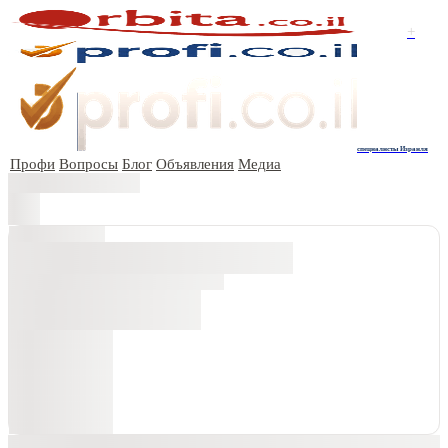
+
специалисты Израиля
Профи
Вопросы
Блог
Объявления
Медиа