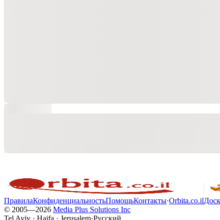
Правила
Конфиденциальность
Помощь
Контакты
·
Orbita.co.il
Доск
© 2005—
2026
Media Plus Solutions Inc
Tel Aviv · Haifa · Jerusalem
·
Русский