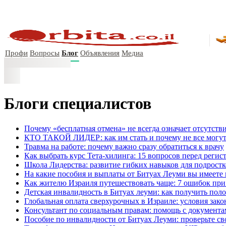
Профи
Вопросы
Блог
Объявления
Медиа
Блоги специалистов
Почему «бесплатная отмена» не всегда означает отсутств
КТО ТАКОЙ ЛИДЕР: как им стать и почему не все могут
Травма на работе: почему важно сразу обратиться к врачу
Как выбрать курс Тета-хилинга: 15 вопросов перед регис
Школа Лидерства: развитие гибких навыков для подрост
На какие пособия и выплаты от Битуах Леуми вы имеете
Как жителю Израиля путешествовать чаще: 7 ошибок пр
Детская инвалидность в Битуах леуми: как получить пол
Глобальная оплата сверхурочных в Израиле: условия зак
Консультант по социальным правам: помощь с документа
Пособие по инвалидности от Битуах Леуми: проверьте св