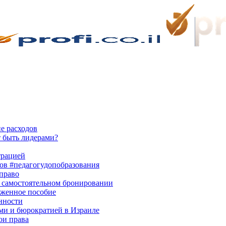
ие расходов
 быть лидерами?
трацией
ков #педагогудопобразования
 право
и самостоятельном бронировании
оженное пособие
онности
ми и бюрократией в Израиле
ои права