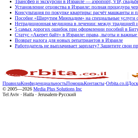
Трансфер и экскурсии в Израиле — аэропорт, VIP, свадьб
Установление отцовства в Израиле: полная процедура че
Консультация по покупке квартиры: расчёт машканты и 
Пособие «Ширутим Миюхадим» на специальные услуги о
Нетрадиционная медицина в лечении: между традицией 
5 самых дорогих ошибок при оформлении пособий в Бит
Статус «Акерет байт» в Израиле: права, льготы и важные
Возврат налога для новых репатриантов в Израиле
Работодатель не выплачивает зарплату? Защитите свои п
Правила
Конфиденциальность
Помощь
Контакты
·
Orbita.co.il
Доск
© 2005—
2026
Media Plus Solutions Inc
Tel Aviv · Haifa · Jerusalem
·
Русский