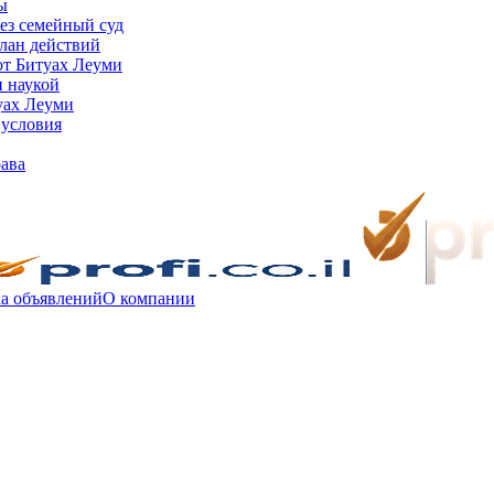
ы
рез семейный суд
план действий
т Битуах Леуми
и наукой
уах Леуми
 условия
рава
а объявлений
О компании