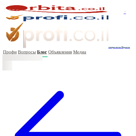
+
специалисты Израиля
Профи
Вопросы
Блог
Объявления
Медиа