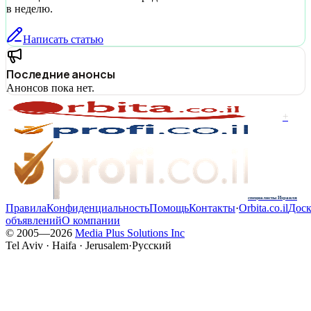
в неделю.
Написать статью
Последние анонсы
Анонсов пока нет.
+
специалисты Израиля
Правила
Конфиденциальность
Помощь
Контакты
·
Orbita.co.il
Доск
объявлений
О компании
© 2005—
2026
Media Plus Solutions Inc
Tel Aviv · Haifa · Jerusalem
·
Русский