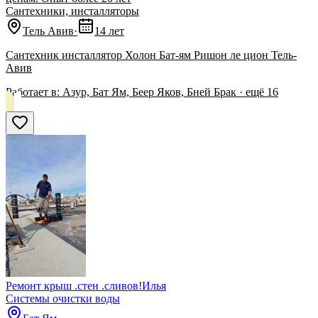
Сантехники, инсталляторы
Тель Авив
·
14 лет
Сантехник инсталлятор Холон Бат-ям Ришон ле цион Тель-
Авив
Работает в:
Азур, Бат Ям, Беер Яков, Бней Брак
· ещё
16
Ремонт крыш .стен .сливов!Илья
Системы очистки воды