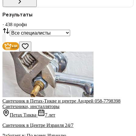
ГОРОД
Результаты
Все
·
438
профи
СТАТУС
VIP
С фото
Нашли
438
профи
VIP
Сбросить
Сантехник в Петах-Тикве и центре Андрей 058-7798398
Сантехники, инсталляторы
Петах Тиква
·
7 лет
Сантехник в Центре Израиля 24/7
Работает в:
По всему Израилю