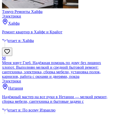
Тимур Ремонты Хайфа
Электрики
Хайфа
Ремонт квартир в Хайфе и Крайот
Работает в:
Хайфа
М
Меня зовут Глеб. Надёжная помощь по дому без лишних
хлопот. Выполняю мелкий и средний бытовой ремонт:
сантехника, электрика, сборка мебели, установка полок,
карнизов, работа с окнами и дверями, покра
Электрики
Натания
Надёжный мастер на все руки в Нетании — мелкий ремонт,
сборка мебели, сантехника и бытовые задачи с
Работает в:
По всему Израилю