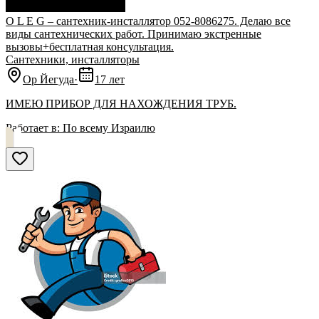
О L E G – сантехник-инсталлятор 052-8086275. Делаю все
виды сантехнических работ. Принимаю экстренные
вызовы+бесплатная консультация.
Сантехники, инсталляторы
Ор Йегуда
·
17 лет
ИМЕЮ ПРИБОР ДЛЯ НАХОЖДЕНИЯ ТРУБ.
Работает в:
По всему Израилю