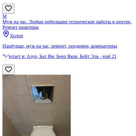
М
Муж на час. Любые небольшие технические работы в центре.
Ремонт квартиры
Холон
Handyman, муж на час, ремонт, хендимен, компьютеры
Работает в:
Азур, Бат Ям, Беер Яков, Бейт Эль
· ещё
21