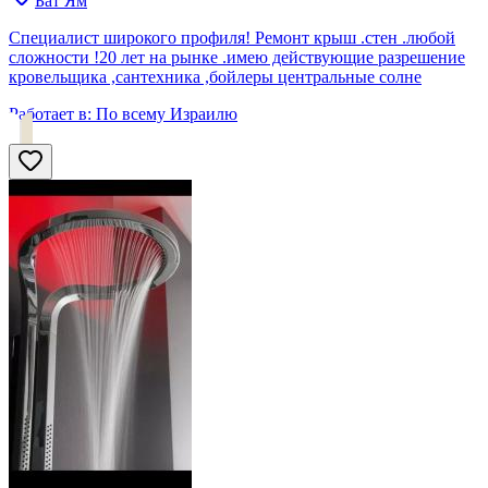
Бат Ям
Специалист широкого профиля! Ремонт крыш .стен .любой
сложности !20 лет на рынке .имею действующие разрешение
кровельщика ,сантехника ,бойлеры центральные солне
Работает в:
По всему Израилю