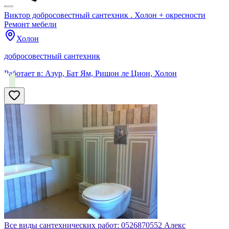
Виктор добросовестный сантехник . Холон + окресности
Ремонт мебели
Холон
добросовестный сантехник
Работает в:
Азур, Бат Ям, Ришон ле Цион, Холон
Все виды сантехнических работ: 0526870552 Алекс