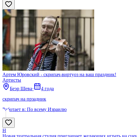
Артем Юровский - скрипач-виртуоз на ваш праздник!
Артисты
Беэр Шева
·
4 года
скрипач на прзадник
Работает в:
По всему Израилю
Н
Новая театральная студия приглашает желающих играть на сцен