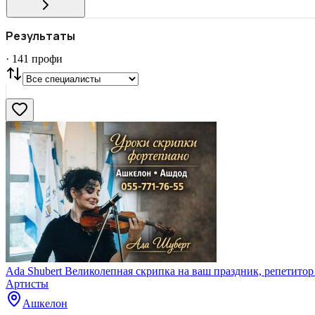
Все
ГОРОД
Результаты
СТАТУС
VIP
С фото
·
141
профи
Нашли
141
профи
Сбросить
Ada Shubert Великолепная скрипка на ваш праздник, репетитор 
Артисты
Ашкелон