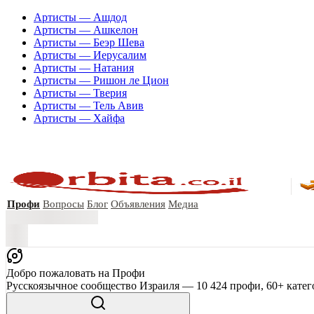
Артисты — Ашдод
Артисты — Ашкелон
Артисты — Беэр Шева
Артисты — Иерусалим
Артисты — Натания
Артисты — Ришон ле Цион
Артисты — Тверия
Артисты — Тель Авив
Артисты — Хайфа
Профи
Вопросы
Блог
Объявления
Медиа
Добро пожаловать на Профи
Русскоязычное сообщество Израиля — 10 424 профи, 60+ катег