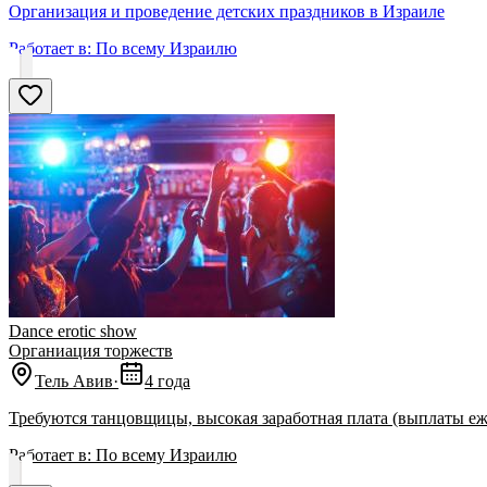
Организация и проведение детских праздников в Израиле
Работает в:
По всему Израилю
Dance erotic show
Органиация торжеств
Тель Авив
·
4 года
Требуются танцовщицы, высокая заработная плата (выплаты еж
Работает в:
По всему Израилю