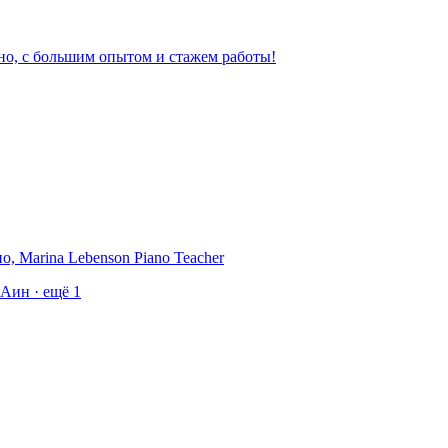
но, с большим опытом и стажем работы!
, Marina Lebenson Piano Teacher
аАин
· ещё
1