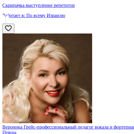
Скрипачка выступление репетитор
Работает в:
По всему Израилю
Вероника Грейс-профессиональный педагог вокала и фортепиа
Певцы