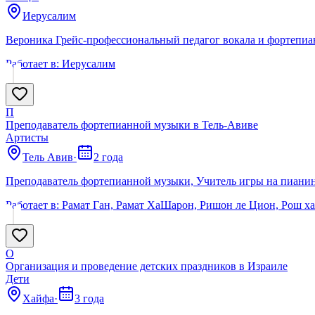
Иерусалим
Вероника Грейс-профессиональный педагог вокала и фортепиа
Работает в:
Иерусалим
П
Преподаватель фортепианной музыки в Тель-Авиве
Артисты
Тель Авив
·
2 года
Преподаватель фортепианной музыки, Учитель игры на пианино
Работает в:
Рамат Ган, Рамат ХаШарон, Ришон ле Цион, Рош х
О
Организация и проведение детских праздников в Израиле
Дети
Хайфа
·
3 года