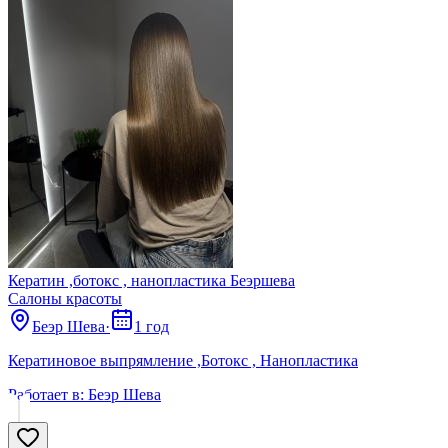
Кератин ,ботокс , нанопластика Беэршева
Салоны красоты
Беэр Шева
·
1 год
Кератиновое выпрямление ,Ботокс , Нанопластика
Работает в:
Беэр Шева