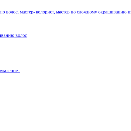
ию волос, мастер- колорист, мастер по сложному окрашиванию и
щиванию волос
ямление..