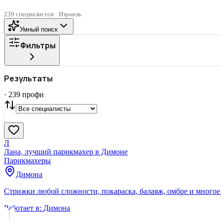
239 специалистов · Израиль
Умный поиск
Фильтры
Все
ГОРОД
Результаты
СТАТУС
VIP
С фото
·
239
профи
Нашли
239
профи
Сбросить
Л
Лана, лучший парикмахер в Димоне
Парикмахеры
Димона
Стрижки любой сложности, покараска, балаяж, омбре и многое
Работает в:
Димона