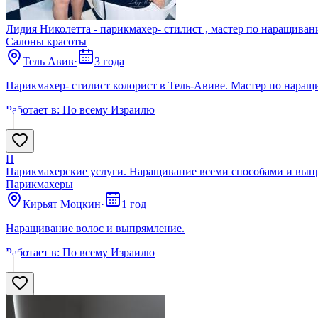
Лидия Николетта - парикмахер- стилист , мастер по наращиван
Салоны красоты
Тель Авив
·
3 года
Парикмахер- стилист колорист в Тель-Авиве. Мастер по нара
Работает в:
По всему Израилю
П
Парикмахерские услуги. Наращивание всеми способами и выпр
Парикмахеры
Кирьят Моцкин
·
1 год
Наращивание волос и выпрямление.
Работает в:
По всему Израилю