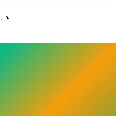
орий.