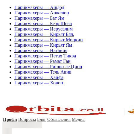
Парикмахеры — Ашдод
Парикмахеры — Ашкелон
Парикмахеры — Бат Ям
Парикмахеры — Беэр Шева
Парикмахеры — Иерусалим
Парикмахеры — Кирьят Бял.
Парикмахеры — Кирьят Моцкин
Парикмахеры — Кирьят Ям
Парикмахеры — Натания
Парикмахеры — Петах Тиква
Парикмахеры — Рамат Ган
Парикмахеры — Ришон ле Цион
Парикмахеры — Тель Авив
Парикмахеры — Хайфа
Парикмахеры — Холон
Профи
Вопросы
Блог
Объявления
Медиа