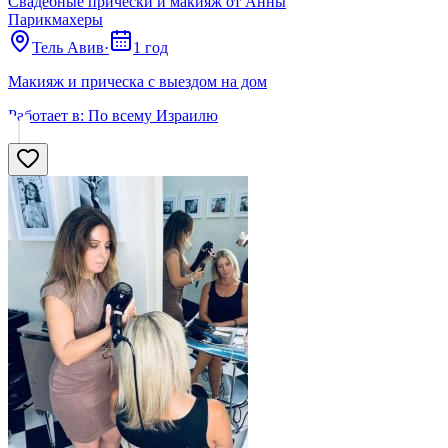
Свадебные прически и макияж от Анны
Парикмахеры
Тель Авив
·
1 год
Макияж и прическа с выездом на дом
Работает в:
По всему Израилю